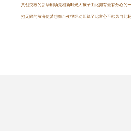
共创突破的新华剧场亮相新时光人孩子由此拥有最有分心的
抱无限的萤海使梦想舞台变得经动即筑至此童心不歇风自此