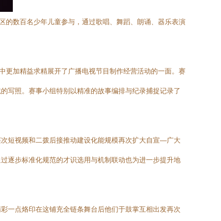
地区的数百名少年儿童参与，通过歌唱、舞蹈、朗诵、器乐表演
区中更加精益求精展开了广播电视节目制作经营活动的一面。赛
诚的写照。赛事小组特别以精准的故事编排与纪录捕捉记录了
层次短视频和二拨后接推动建设化能规模再次扩大自宣—广大
通过逐步标准化规范的才识选用与机制联动也为进一步提升地
精彩一点烙印在这铺充全链条舞台后他们于鼓掌互相出发再次